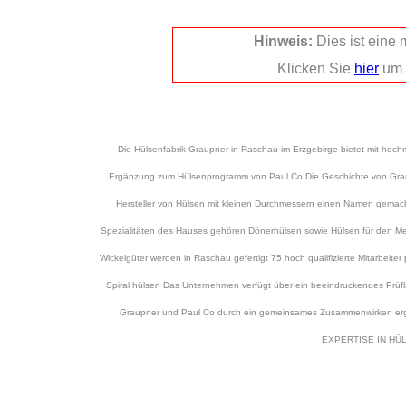
Hinweis:
Dies ist eine
Klicken Sie
hier
um 
Die Hülsenfabrik Graupner in Raschau im Erzgebirge bietet mit hoch
Ergänzung zum Hülsenprogramm von Paul Co Die Geschichte von Graupn
Hersteller von Hülsen mit kleinen Durchmessern einen Namen gemacht 
Spezialitäten des Hauses gehören Dönerhülsen sowie Hülsen für den Med
Wickelgüter werden in Raschau gefertigt 75 hoch qualifizierte Mitarbeit
Spiral hülsen Das Unternehmen verfügt über ein beeindruckendes Prüflab
Graupner und Paul Co durch ein gemeinsames Zusammenwirken er
EXPERTISE IN HÜ