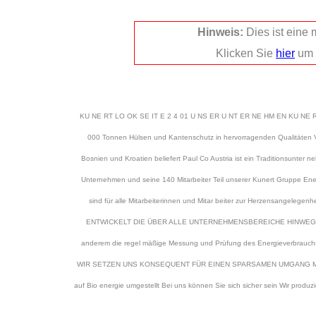
Hinweis:
Dies ist eine
Klicken Sie
hier
um 
KU NE RT LO OK SE IT E 2 4 01 U NS ER U NT ER NE HM EN KU NE RT LO
000 Tonnen Hülsen und Kantenschutz in hervorragenden Qualitäten 
Bosnien und Kroatien beliefert Paul Co Austria ist ein Traditionsunter
Unternehmen und seine 140 Mitarbeiter Teil unserer Kunert Gruppe Ener
sind für alle Mitarbeiterinnen und Mitar beiter zur Herzens
ENTWICKELT DIE ÜBER ALLE UNTERNEHMENSBEREICHE HINWEG ZUM 
anderem die regel mäßige Messung und Prüfung des Energieverbrauchs 
WIR SETZEN UNS KONSEQUENT FÜR EINEN SPARSAMEN UMGANG MIT ENE
auf Bio energie umgestellt Bei uns können Sie sich sicher sein Wir 