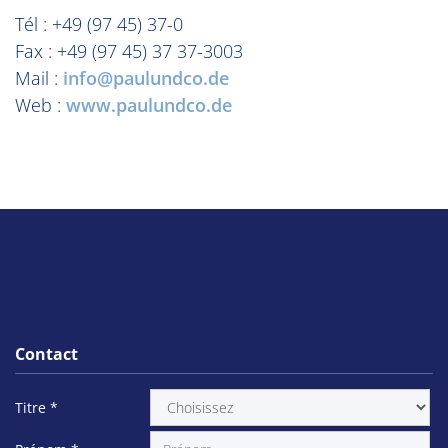
Tél : +49 (97 45) 37-0
Fax : +49 (97 45) 37 37-3003
Mail :
info@paulundco.de
Web :
www.paulundco.de
Contact
Titre
*